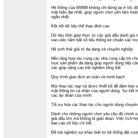
Hệ thống của WW88 không chỉ dừng lại ở tốc độ 
mật hiện đại nhất, giúp người chơi yên tâm hoà
ngắn nhất.
Kết nối dữ liệu thể thao đỉnh cao
Dữ liệu thời gian thực từ các giải đấu danh giá
vào việc nắm bắt số liệu thống kê chuẩn xác trướ
Hệ sinh thái giải trí đa dạng và chuyên nghiệp
Nền tảng hợp tác cùng các nhà cung cấp trò ch
mục sản phẩm đa dạng giúp người dùng tiếp cận 
xác giúp nâng cao trải nghiệm tổng thể.
Quy trình giao dịch an toàn và minh bạch
Mọi thao tác nạp rút được thiết kế để đảm bảo 
mật thông tin cá nhân của người dùng. Sự kết hợ
các dự đoán của mình.
Tối ưu hóa các thao tác cho người dùng chuyên
Dành cho những người chơi yêu cầu độ chính xác
giải đấu lớn mà không bị gián đoạn. Việc tích 
báo cáo số liệu chi tiết.
Để trải nghiệm sự khác biệt từ hệ thống đặt cượ