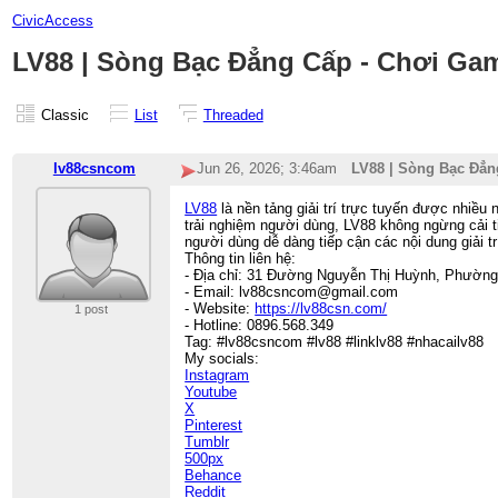
CivicAccess
LV88 | Sòng Bạc Đẳng Cấp - Chơi Gam
Classic
List
Threaded
lv88csncom
Jun 26, 2026; 3:46am
LV88 | Sòng Bạc Đẳn
LV88
là nền tảng giải trí trực tuyến được nhiều 
trải nghiệm người dùng, LV88 không ngừng cải ti
người dùng dễ dàng tiếp cận các nội dung giải t
Thông tin liên hệ:
- Địa chỉ: 31 Đường Nguyễn Thị Huỳnh, Phường
- Email: lv88csncom@gmail.com
- Website:
https://lv88csn.com/
1 post
- Hotline: 0896.568.349
Tag: #lv88csncom #lv88 #linklv88 #nhacailv88
My socials:
Instagram
Youtube
X
Pinterest
Tumblr
500px
Behance
Reddit