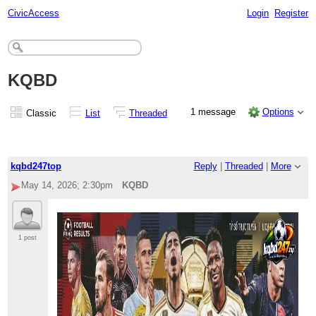
CivicAccess
Login
Register
KQBD
1 message
Options
Classic
List
Threaded
kqbd247top
Reply
|
Threaded
|
More
May 14, 2026; 2:30pm
KQBD
1 post