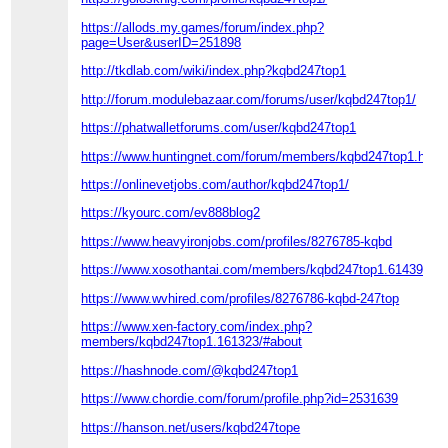
https://allods.my.games/forum/index.php?
page=User&userID=251898
http://tkdlab.com/wiki/index.php?kqbd247top1
http://forum.modulebazaar.com/forums/user/kqbd247top1/
https://phatwalletforums.com/user/kqbd247top1
https://www.huntingnet.com/forum/members/kqbd247top1.html
https://onlinevetjobs.com/author/kqbd247top1/
https://kyourc.com/ev888blog2
https://www.heavyironjobs.com/profiles/8276785-kqbd
https://www.xosothantai.com/members/kqbd247top1.614392/
https://www.wvhired.com/profiles/8276786-kqbd-247top
https://www.xen-factory.com/index.php?
members/kqbd247top1.161323/#about
https://hashnode.com/@kqbd247top1
https://www.chordie.com/forum/profile.php?id=2531639
https://hanson.net/users/kqbd247tope