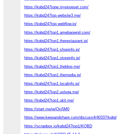
https://kqbd247tope.mypixieset.com/
https://kqbd247top.website3.me/
https://kqbd247top.webflow.io/
https://kqbd247top1.amebaownd.com/
https://kqbd247top1.therestaurant.jp/
https://kqbd247top1.shopinfo.jp/
https://kqbd247top1.storeinfo.jp/
https://kqbd247top1.theblog.me/
https://kqbd247top1.themedia.jp/
https://kqbd247top1.localinfo.jp/
https://kqbd247top2.usluga.me/
https://kqbd247top1.ukit.me/
https://start.me/w/Oxj5M0
https://www.keepandshare.com/discuss4/40337/kqbd
https://scrapbox.io/kqbd247top1/KQBD