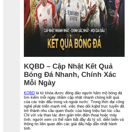
KQBD – Cập Nhật Kết Quả
Bóng Đá Nhanh, Chính Xác
Mỗi Ngày
KQBD
là từ khóa được đông đảo người hâm mộ bóng đá
tìm kiếm mỗi ngày nhằm cập nhật nhanh chóng kết quả
của các trận đấu trong và ngoài nước. Trong thời đại công
nghệ phát triển mạnh mẽ, việc theo dõi kqbd trực tuyến đã
trở thành nhu cầu quen thuộc của hàng triệu fan túc cầu.
Chỉ với vài thao tác đơn giản trên điện thoại hoặc máy
tính, người xem có thể nắm bắt đầy đủ tỷ số, diễn biến và
thông tin liên quan đến các giải đấu hấp dẫn nhất hành
tinh.