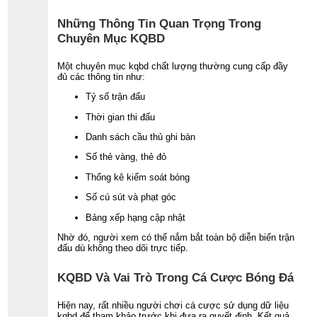
Những Thông Tin Quan Trọng Trong
Chuyên Mục KQBD
Một chuyên mục kqbd chất lượng thường cung cấp đầy
đủ các thông tin như:
Tỷ số trận đấu
Thời gian thi đấu
Danh sách cầu thủ ghi bàn
Số thẻ vàng, thẻ đỏ
Thống kê kiểm soát bóng
Số cú sút và phạt góc
Bảng xếp hạng cập nhật
Nhờ đó, người xem có thể nắm bắt toàn bộ diễn biến trận
đấu dù không theo dõi trực tiếp.
KQBD Và Vai Trò Trong Cá Cược Bóng Đá
Hiện nay, rất nhiều người chơi cá cược sử dụng dữ liệu
kqbd để tham khảo trước khi đưa ra quyết định. Kết quả