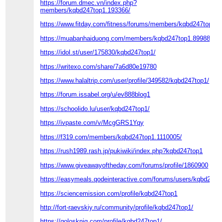
https://forum.dmec.vn/index.php?
members/kqbd247top1.193366/
https://www.fitday.com/fitness/forums/members/kqbd247top1.h
https://muabanhaiduong.com/members/kqbd247top1.89988/#ab
https://idol.st/user/175830/kqbd247top1/
https://writexo.com/share/7a6d80e19780
https://www.halaltrip.com/user/profile/349582/kqbd247top1/
https://forum.issabel.org/u/ev888blog1
https://schoolido.lu/user/kqbd247top1/
https://ivpaste.com/v/McgGRS1Yqy
https://f319.com/members/kqbd247top1.1110005/
https://rush1989.rash.jp/pukiwiki/index.php?kqbd247top1
https://www.giveawayoftheday.com/forums/profile/1860900
https://easymeals.qodeinteractive.com/forums/users/kqbd247t
https://sciencemission.com/profile/kqbd247top1
http://fort-raevskiy.ru/community/profile/kqbd247top1/
https://golosknig.com/profile/kqbd247top1/