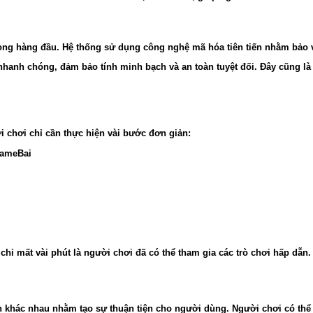
ng hàng đầu. Hệ thống sử dụng công nghệ mã hóa tiên tiến nhằm bảo vệ
nhanh chóng, đảm bảo tính minh bạch và an toàn tuyệt đối. Đây cũng l
i chơi chỉ cần thực hiện vài bước đơn giản:
GameBai
 chỉ mất vài phút là người chơi đã có thể tham gia các trò chơi hấp dẫn.
n khác nhau nhằm tạo sự thuận tiện cho người dùng. Người chơi có thể 