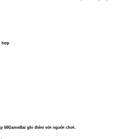
ù hợp
úp 68GameBai ghi điểm với người chơi.