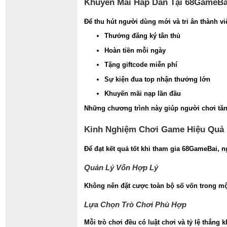
Khuyến Mãi Hấp Dẫn Tại 68GameBa
Để thu hút người dùng mới và tri ân thành v
Thưởng đăng ký tân thủ
Hoàn tiền mỗi ngày
Tặng giftcode miễn phí
Sự kiện đua top nhận thưởng lớn
Khuyến mãi nạp lần đầu
Những chương trình này giúp người chơi tăn
Kinh Nghiệm Chơi Game Hiệu Quả
Để đạt kết quả tốt khi tham gia 68GameBai, 
Quản Lý Vốn Hợp Lý
Không nên đặt cược toàn bộ số vốn trong một 
Lựa Chọn Trò Chơi Phù Hợp
Mỗi trò chơi đều có luật chơi và tỷ lệ thắng